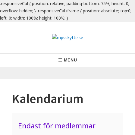
.responsiveCal { position: relative; padding-bottom: 75%; height: 0;
overflow: hidden; } .responsiveCal iframe { position: absolute; top:0;
left: 0; width: 100%; height: 100%; }
Skip
to
content
mpsskytte.se
Skyttetradition sedan 1941
Main
MENU
Navigation
Kalendarium
Endast för medlemmar