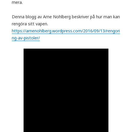
mera.
Denna blogg av Arne Nohlberg beskriver på hur man kan
rengöra sitt vapen.
https://arnenohlberg.wordpress.com/2016/09/13/rengori
ng-av-pistoler/