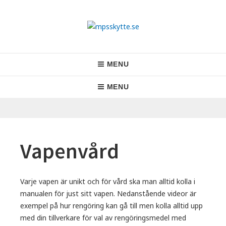
Skip
to
content
mpsskytte.se
Skyttetradition sedan 1941
Header
MENU
Menu
Main
MENU
Navigation
Vapenvård
Varje vapen är unikt och för vård ska man alltid kolla i
manualen för just sitt vapen. Nedanstående videor är
exempel på hur rengöring kan gå till men kolla alltid upp
med din tillverkare för val av rengöringsmedel med